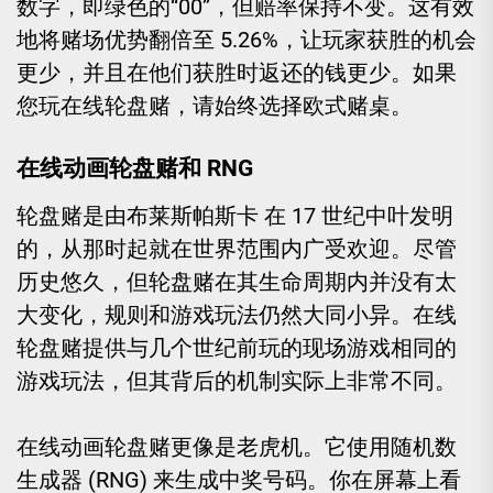
数字，即绿色的“00”，但赔率保持不变。这有效
地将赌场优势翻倍至 5.26%，让玩家获胜的机会
更少，并且在他们获胜时返还的钱更少。如果
您玩在线轮盘赌，请始终选择欧式赌桌。
在线动画轮盘赌和 RNG
轮盘赌是
由布莱斯帕斯卡
在 17 世纪中叶发明
的，从那时起就在世界范围内广受欢迎。尽管
历史悠久，但轮盘赌在其生命周期内并没有太
大变化，规则和游戏玩法仍然大同小异。在线
轮盘赌提供与几个世纪前玩的现场游戏相同的
游戏玩法，但其背后的机制实际上非常不同。
在线动画轮盘赌更像是老虎机。它使用随机数
生成器 (RNG) 来生成中奖号码。你在屏幕上看