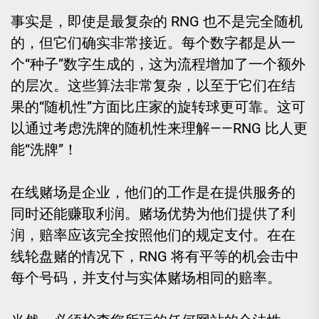
事实是，即使是最复杂的 RNG 也不是完全随机
的，但它们确实非常接近。每个数字都是从一
个“种子”数字生成的，这为流程增加了一个额外
的层次。这些算法非常复杂，以至于它们在结
果的“随机性”方面比庄家的旋转球更可靠。这可
以通过考虑洗牌的随机性来理解——RNG 比人更
能“洗牌”！
在线赌场是企业，他们的工作是在提供服务的
同时还能赚取利润。赌场优势为他们提供了利
润，赔率应该完全按照他们的规定支付。在在
线轮盘赌的情况下，RNG 将有平等的机会击中
每个号码，并支付与实体赌场相同的赔率。