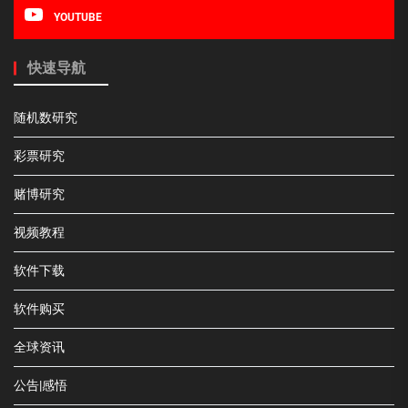
YOUTUBE
快速导航
随机数研究
彩票研究
赌博研究
视频教程
软件下载
软件购买
全球资讯
公告|感悟