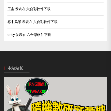
王鑫
发表在
六合彩软件下载
雾中风景
发表在
六合彩软件下载
oricy
发表在
六合彩软件下载
本站站长