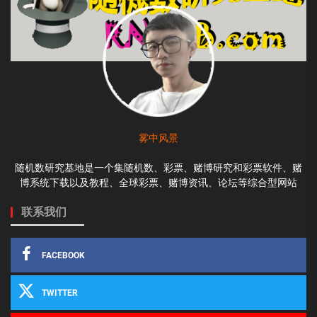
雾中风景
随机数研究基地是一个集随机数、彩票、赌博研究和彩票软件、赌
博系统下载以及教程、全球彩票、赌博资讯、论坛等综合型网站
联系我们
FACEBOOK
TWITTER