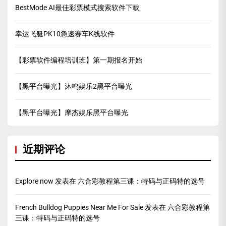
BestMode AI最佳彩票模式搜索软件下载
幸运飞艇PK10急速赛车K线软件
【彩票软件编程培训班】第一期报名开始
【黑平台曝光】沐鸣娱乐2黑平台曝光
【黑平台曝光】摩杰娱乐黑平台曝光
近期评论
Explore now
发表在
六合彩教程第三课：特码与正码特的选号
French Bulldog Puppies Near Me For Sale
发表在
六合彩教程第
三课：特码与正码特的选号