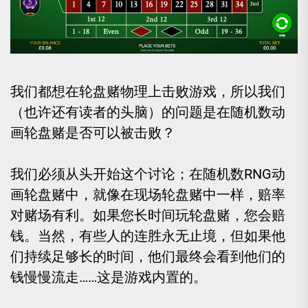
我们都想在轮盘赌物理上击败游戏，所以我们
（也许还有读者的头脑）的问题是在随机数动
画轮盘赌是否可以被击败？
我们必须从头开始这个讨论；在随机数RNG动
画轮盘赌中，就像在现场轮盘赌中一样，赔率
对赌场有利。如果您长时间玩轮盘赌，您会赔
钱。当然，有些人的连胜永无止境，但如果他
们持续足够长的时间，他们最终会看到他们的
钱慢慢流走……这是游戏内置的。