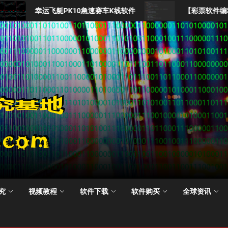
PK10急速赛车K线软件
【彩票软件编程培训班】第一期
随
机
数
研
究
究
视频教程
软件下载
软件购买
全球资讯
基