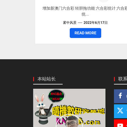
增加新澳门六合彩 转胆拖功能 六合彩统计 六合
统...
雾中风景
2022年6月17日
READ MORE
本站站长
联