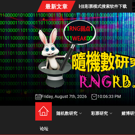
Skip
最新文章
BestMode AI最佳彩票模式搜索软件下载
幸运飞艇
to
the
content
Friday, August 7th, 2026
10:06:33 PM
随机数研究基地
Random number research base
随机数研究
彩票研究
赌博研
论坛